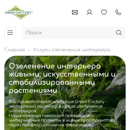
Главная
Услуги озеленения интерьера
Озеленение интерьера
живыми, искусственными и
стабилизированными
растениями
Вас приветствует компания Green Factory -
экспертный партнер в сфере озеленения
интерьеров.
Наша команда помогает превращать
интерьерные проекты в живые пространства
через профессиональное озеленение.