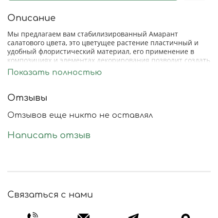
Описание
Мы предлагаем вам стабилизированный Амарант
салатового цвета, это цветущее растение пластичный и
удобный флористический материал, его применение в
композициях и элементах декорирования позволит создать
настоящие произведения искусства. Гармонично
Показать полностью
сочетается с цветами, травами и листвой.
Длина (высота) растения в букете 40/70 см., вес 180-200
Отзывы
грамм. Метод стабилизации : обмакивание.
Отзывов еще никто не оставлял
Написать отзыв
Связаться с нами