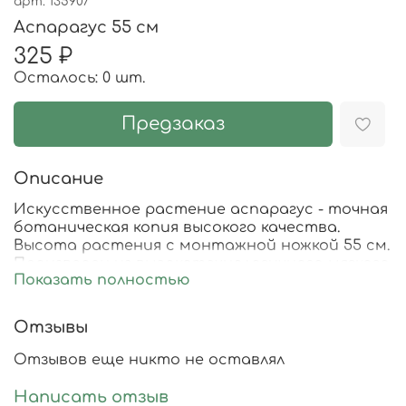
арт.
135907
Аспарагус 55 см
325 ₽
Осталось: 0 шт.
Предзаказ
Описание
Искусственное растение аспарагус - точная
ботаническая копия высокого качества.
Высота растения с монтажной ножкой 55 см.
Произведен из высокотехнологичного мягкого
Показать полностью
пластика. Растение имеет различные
оттенки зеленого, что придает растению
натуральный вид. Используется для декора
Отзывы
интерьера, создания композиций из
растений в кашпо, а также идеально
Отзывов еще никто не оставлял
подходит для фитостен и искусственного
озеленения частных и бизнес пространств.
Написать отзыв