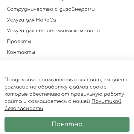
Сотрудничество с дизайнерами
Услуги для HoReCa
Услуги для стоительных компаний
Проекты
Контакты
Инструкция по эксплуатации
Продолжая использовать наш сайт, вы даете
Оферта и политика конфиденциальности
согласие на обработку файлов cookie,
Пользовательское соглашение
которые обеспечивают правильную работу
сайта и соглашаетесь с нашей
Политикой
Личный кабинет
безопасности
Статьи
Понятно
© 2018-2026 www.greenfactory.su