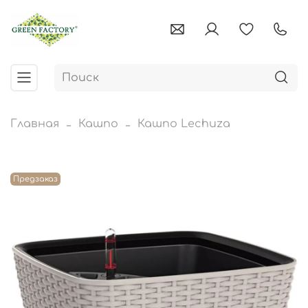
Главная
Кашпо
Кашпо Lechuza
Предзаказ