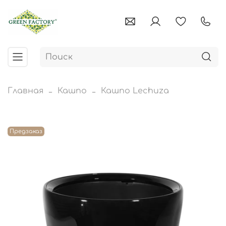
Главная
Кашпо
Кашпо Lechuza
Предзаказ