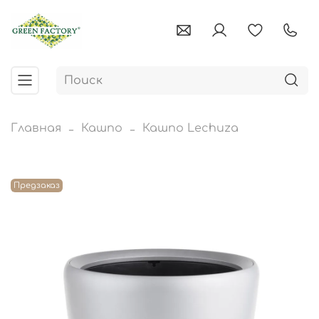
Главная
Кашпо
Кашпо Lechuza
Предзаказ