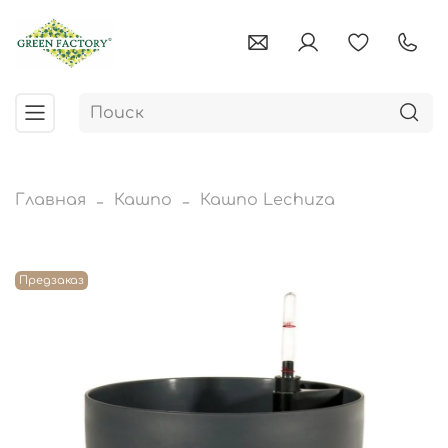
Главная
Кашпо
Кашпо Lechuza
Предзаказ