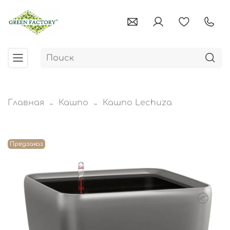
Главная
Кашпо
Кашпо Lechuza
Предзаказ