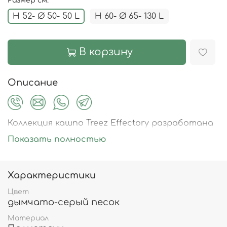
Размер см.
H 52- Ø 50- 50 L
H 60- Ø 65- 130 L
В корзину
Описание
Коллекция кашпо Treez Effectory разработана
бельгийскими специалистами с учётом всех
Показать полностью
трендов и особенностей современного
интерьерного и экстерьерного дизайна.
Кашпо Treez Effectory созданы из
Характеристики
инновационных композитных материалов с
использованием натуральных и экологичных
Цвет
дымчато-серый песок
компонентов. Все кашпо производятся на 100
% ручным трудом.
Материал