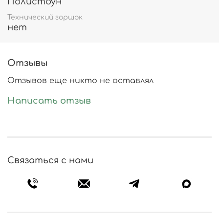
Полистоун
Dune - можно сказать космические кашпо,
такие ощущения вызывает эта серия.
Технический горшок
Плавные органические спиральные линии по
нет
всей поверхности напоминают волны
барханов, они словно выточены ветром и
обожжены палящим зноем пустыни.
Отзывы
Отзывов еще никто не оставлял
Написать отзыв
Связаться с нами