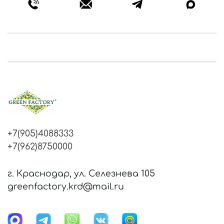
Размер д-43 см, в-29 см
Вес нетто за 1 шт. в кг 3.55
Объем 1 шт. в м3 0.054
Литраж 31 л
41.3318-02-018-GR-43 - внешний размер - в-29 см,
д-43 см (в самом широком месте кашпо).
Верхний диаметр кашпо - д-38 см.
Внутренний размер для засадки - д-33 см.
+7(905)4088333
+7(962)8750000
г. Краснодар, ул. Селезнева 105
greenfactory.krd@mail.ru