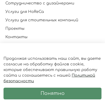
Сотрудничество с дизайнерами
Услуги для HoReCa
Услуги для стоительных компаний
Проекты
Контакты
Инструкция по эксплуатации
Продолжая использовать наш сайт, вы даете
Оферта и политика конфиденциальности
согласие на обработку файлов cookie,
Пользовательское соглашение
которые обеспечивают правильную работу
сайта и соглашаетесь с нашей
Политикой
Личный кабинет
безопасности
Статьи
Понятно
© 2018-2026 www.greenfactory.su