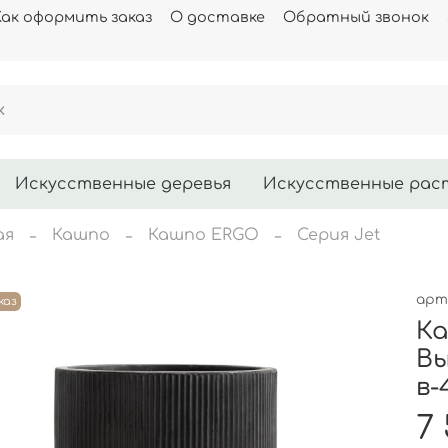
Как оформить заказ
О доставке
Обратный звонок
Искусственные деревья
Искусственные рас
ая
Кашпо
Кашпо ERGO
Серия Jet
арт
каз
Ка
Вы
в-
7 