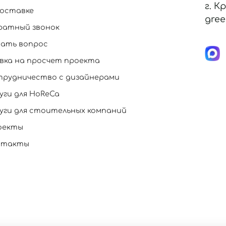
г. К
доставке
gree
ратный звонок
дать вопрос
вка на просчет проекта
трудничество с дизайнерами
уги для HoReCa
уги для стоительных компаний
оекты
нтакты