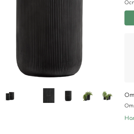
Ост
От
Отз
На