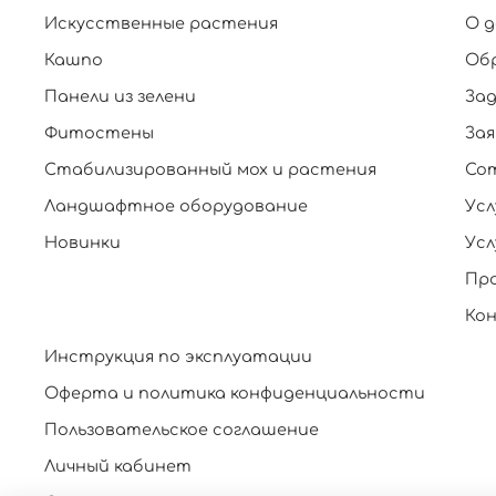
Искусственные растения
О 
Кашпо
Об
Панели из зелени
За
Фитостены
Зая
Стабилизированный мох и растения
Со
Ландшафтное оборудование
Усл
Новинки
Усл
Пр
Ко
Инструкция по эксплуатации
Оферта и политика конфиденциальности
Пользовательское соглашение
Личный кабинет