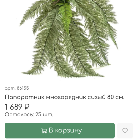
арт.
86155
Папоротник многорядник сизый 80 см.
1 689 ₽
Осталось: 25 шт.
В корзину