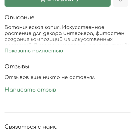
Описание
Ботаническая копия. Искусственное
растение для декора интерьера, фитостен,
создания композиций из искусственных
растений. Высота с крепежным элементом 14
Показать полностью
см, диаметр 11 см., высота ножки 9 см
Отзывы
Отзывов еще никто не оставлял
Написать отзыв
Связаться с нами