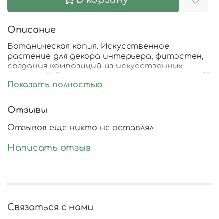
Описание
Ботаническая копия. Искусственное
растение для декора интерьера, фитостен,
создания композиций из искусственных
растений. Высота с крепежным элементом 18
Показать полностью
см, диаметр 9 см., высота ножки 8 см
Отзывы
Отзывов еще никто не оставлял
Написать отзыв
Связаться с нами